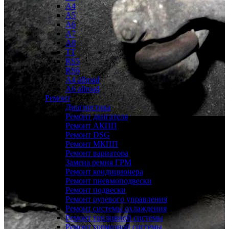
A4
A5
A6
A7
A8
TT
RS5
RS6
A4 allroad
A6 allroad
Ремонт
Диагностика
Ремонт двигателя
Ремонт АКПП
Ремонт DSG
Ремонт МКПП
Ремонт вариатора
Замена ремня ГРМ
Ремонт кондиционера
Ремонт пневмоподвески
Ремонт подвески
Ремонт рулевого управления
Ремонт системы охлаждения
Ремонт топливной системы
Ремонт тормозной системы