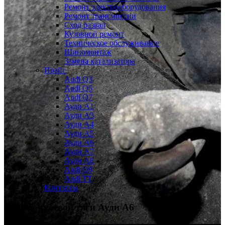
Ремонт электрооборудования
Ремонт трансмиссии
Сход развал
Кузовной ремонт
Техническое обслуживание
Шиномонтаж
Замена катализатора
Прайс
Audi Q3
Audi Q5
Audi Q7
Ауди А1
Ауди А3
Ауди А4
Ауди A5
Ауди А6
Ауди А7
Ауди A8
Audi Q8
Audi TT
Контакты
Замена рулевой тяги
Ауди А6