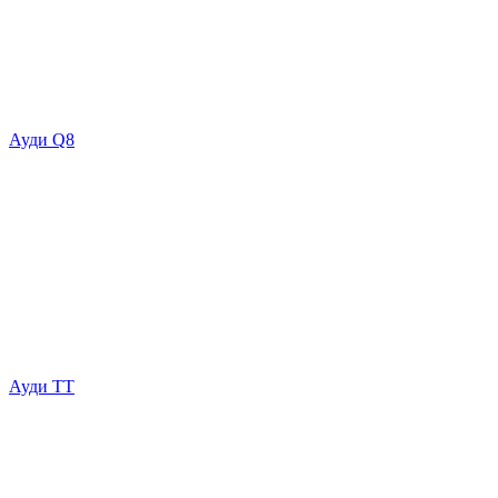
Ауди Q8
Ауди ТТ