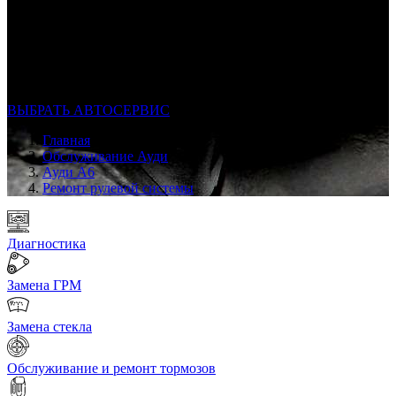
Профессиональный автосервис Ауди А6 в каждом районе
Москвы
Опыт по ремонту и обслуживанию AUDI с 2007 г
Ремонт строго по регламенту VAG
Только качественные запчасти
ВЫБРАТЬ АВТОСЕРВИС
Главная
Обслуживание Ауди
Ауди А6
Ремонт рулевой системы
Диагностика
Замена ГРМ
Замена стекла
Обслуживание и ремонт тормозов