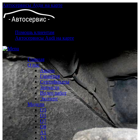
Автосервисы Ауди на карте
Помощь клиентам
Автосервисы Audi на карте
Главная
О нас
Акции
Гарантия
Сертификаты
Запчасти
Видео работ
Эксперт
Модели
Q3
Q5
Q7
Q8
A1
A3