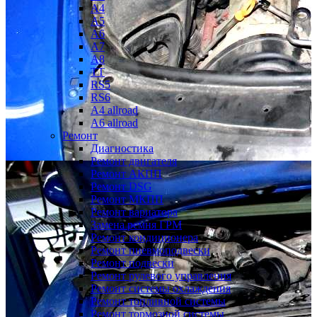
A4
A5
A6
A7
A8
TT
RS5
RS6
A4 allroad
A6 allroad
Ремонт
Диагностика
Ремонт двигателя
Ремонт АКПП
Ремонт DSG
Ремонт МКПП
Ремонт вариатора
Замена ремня ГРМ
Ремонт кондиционера
Ремонт пневмоподвески
Ремонт подвески
Ремонт рулевого управления
Ремонт системы охлаждения
Ремонт топливной системы
Ремонт тормозной системы