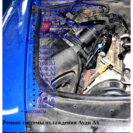
Ремонт электрооборудования
Ремонт трансмиссии
Сход развал
Кузовной ремонт
Техническое обслуживание
Шиномонтаж
Замена катализатора
Прайс
Audi Q3
Audi Q5
Audi Q7
Ауди А1
Ауди А3
Ауди А4
Ауди A5
Ауди А6
Ауди А7
Ауди A8
Audi Q8
Audi TT
Контакты
Ремонт системы охлаждения
Ауди А6