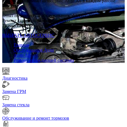
Профессиональный автосервис Ауди А6 в каждом районе
Москвы
Опыт по ремонту и обслуживанию AUDI с 2007 г
Ремонт строго по регламенту VAG
Только качественные запчасти
ВЫБРАТЬ АВТОСЕРВИС
Главная
Обслуживание Ауди
Ауди А6
Ремонт охлаждающей системы
Диагностика
Замена ГРМ
Замена стекла
Обслуживание и ремонт тормозов