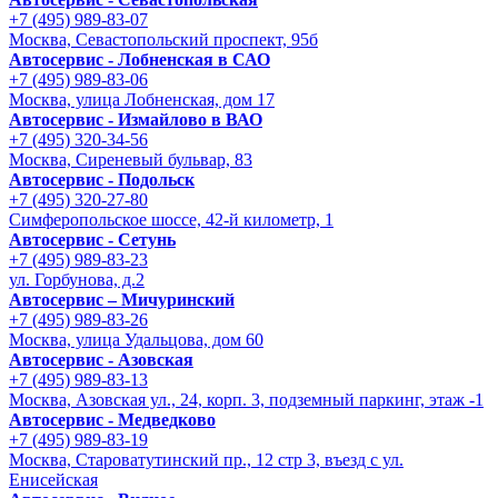
+7 (495) 989-83-07
Москва, Севастопольский проспект, 95б
Автосервис - Лобненская в САО
+7 (495) 989-83-06
Москва, улица Лобненская, дом 17
Автосервис - Измайлово в ВАО
+7 (495) 320-34-56
Москва, Сиреневый бульвар, 83
Автосервис - Подольск
+7 (495) 320-27-80
Симферопольское шоссе, 42-й километр, 1
Автосервис - Сетунь
+7 (495) 989-83-23
ул. Горбунова, д.2
Автосервис – Мичуринский
+7 (495) 989-83-26
Москва, улица Удальцова, дом 60
Автосервис - Азовская
+7 (495) 989-83-13
Москва, Азовская ул., 24, корп. 3, подземный паркинг, этаж -1
Автосервис - Медведково
+7 (495) 989-83-19
Москва, Староватутинский пр., 12 стр 3, въезд с ул.
Енисейская