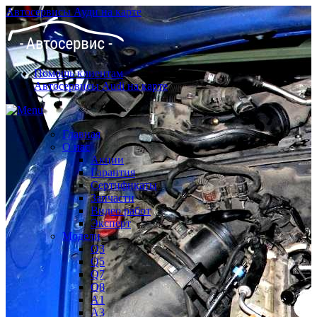
Автосервисы Ауди на карте
Помощь клиентам
Автосервисы Audi на карте
Главная
О нас
Акции
Гарантия
Сертификаты
Запчасти
Видео работ
Эксперт
Модели
Q3
Q5
Q7
Q8
A1
A3