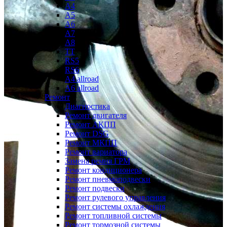
A4
A5
A6
A7
A8
TT
RS5
RS6
A4 allroad
A6 allroad
Ремонт
Диагностика
Ремонт двигателя
Ремонт АКПП
Ремонт DSG
Ремонт МКПП
Ремонт вариатора
Замена ремня ГРМ
Ремонт кондиционера
Ремонт пневмоподвески
Ремонт подвески
Ремонт рулевого управления
Ремонт системы охлаждения
Ремонт топливной системы
Ремонт тормозной системы