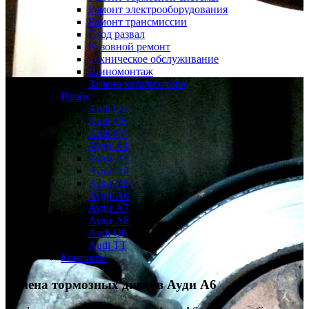
Ремонт электрооборудования
Ремонт трансмиссии
Сход развал
Кузовной ремонт
Техническое обслуживание
Шиномонтаж
Замена катализатора
Прайс
Audi Q3
Audi Q5
Audi Q7
Ауди А1
Ауди А3
Ауди А4
Ауди A5
Ауди А6
Ауди А7
Ауди A8
Audi Q8
Audi TT
Контакты
Замена тормозных дисков
Ауди А6