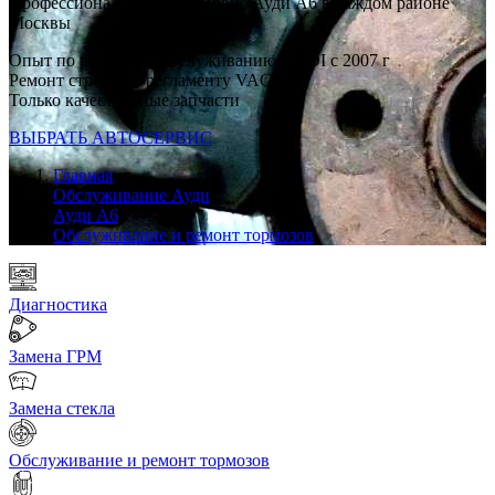
Профессиональный автосервис Ауди А6 в каждом районе
Москвы
Опыт по ремонту и обслуживанию AUDI с 2007 г
Ремонт строго по регламенту VAG
Только качественные запчасти
ВЫБРАТЬ АВТОСЕРВИС
Главная
Обслуживание Ауди
Ауди А6
Обслуживание и ремонт тормозов
Диагностика
Замена ГРМ
Замена стекла
Обслуживание и ремонт тормозов