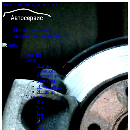
Автосервисы Ауди на карте
Помощь клиентам
Автосервисы Audi на карте
Главная
О нас
Акции
Гарантия
Сертификаты
Запчасти
Видео работ
Эксперт
Модели
Q3
Q5
Q7
Q8
A1
A3