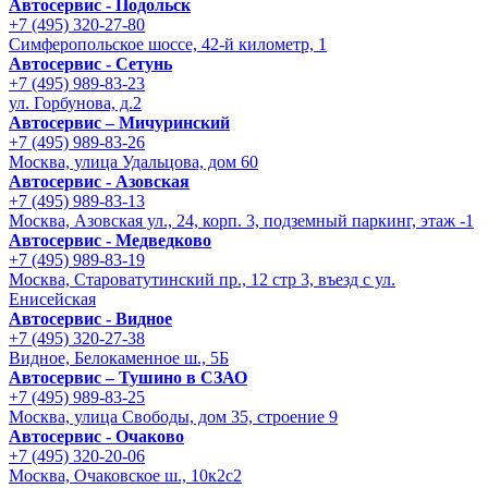
Автосервис - Подольск
+7 (495) 320-27-80
Симферопольское шоссе, 42-й километр, 1
Автосервис - Сетунь
+7 (495) 989-83-23
ул. Горбунова, д.2
Автосервис – Мичуринский
+7 (495) 989-83-26
Москва, улица Удальцова, дом 60
Автосервис - Азовская
+7 (495) 989-83-13
Москва, Азовская ул., 24, корп. 3, подземный паркинг, этаж -1
Автосервис - Медведково
+7 (495) 989-83-19
Москва, Староватутинский пр., 12 стр 3, въезд с ул.
Енисейская
Автосервис - Видное
+7 (495) 320-27-38
Видное, Белокаменное ш., 5Б
Автосервис – Тушино в СЗАО
+7 (495) 989-83-25
Москва, улица Свободы, дом 35, строение 9
Автосервис - Очаково
+7 (495) 320-20-06
Москва, Очаковское ш., 10к2с2