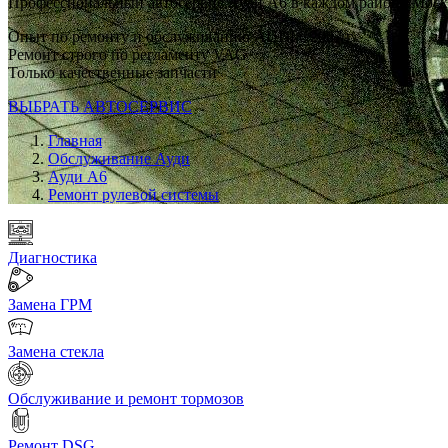
Профессиональный автосервис Ауди А6 в каждом районе Мос
Опыт по ремонту и обслуживанию AUDI с 2007 г
Ремонт строго по регламенту VAG
Только качественные запчасти
ВЫБРАТЬ АВТОСЕРВИС
Главная
Обслуживание Ауди
Ауди А6
Ремонт рулевой системы
Диагностика
Замена ГРМ
Замена стекла
Обслуживание и ремонт тормозов
Ремонт DSG