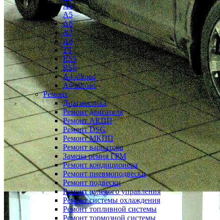
A4
A5
A6
A7
A8
TT
RS5
RS6
A4 allroad
A6 allroad
Ремонт
Диагностика
Ремонт двигателя
Ремонт АКПП
Ремонт DSG
Ремонт МКПП
Ремонт вариатора
Замена ремня ГРМ
Ремонт кондиционера
Ремонт пневмоподвески
Ремонт подвески
Ремонт рулевого управления
Ремонт системы охлаждения
Ремонт топливной системы
Ремонт тормозной системы