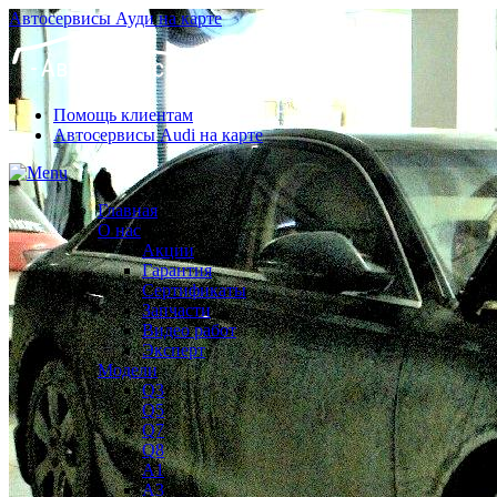
Автосервисы Ауди на карте
Помощь клиентам
Автосервисы Audi на карте
Главная
О нас
Акции
Гарантия
Сертификаты
Запчасти
Видео работ
Эксперт
Модели
Q3
Q5
Q7
Q8
A1
A3