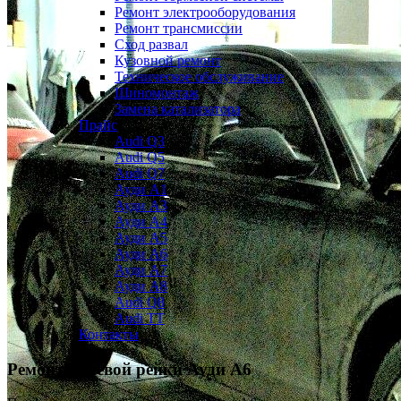
Ремонт электрооборудования
Ремонт трансмиссии
Сход развал
Кузовной ремонт
Техническое обслуживание
Шиномонтаж
Замена катализатора
Прайс
Audi Q3
Audi Q5
Audi Q7
Ауди А1
Ауди А3
Ауди А4
Ауди A5
Ауди А6
Ауди А7
Ауди A8
Audi Q8
Audi TT
Контакты
Ремонт рулевой рейки
Ауди А6