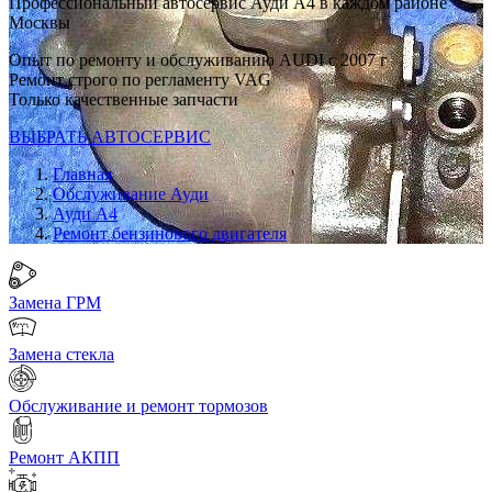
Профессиональный автосервис Ауди А4 в каждом районе
Москвы
Опыт по ремонту и обслуживанию AUDI с 2007 г
Ремонт строго по регламенту VAG
Только качественные запчасти
ВЫБРАТЬ АВТОСЕРВИС
Главная
Обслуживание Ауди
Ауди А4
Ремонт бензинового двигателя
Замена ГРМ
Замена стекла
Обслуживание и ремонт тормозов
Ремонт АКПП