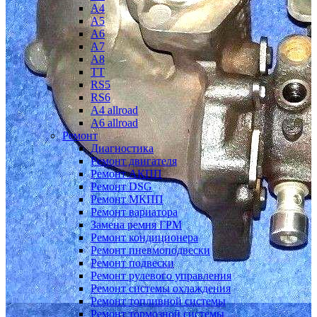
A4
A5
A6
A7
A8
TT
RS5
RS6
A4 allroad
A6 allroad
Ремонт
Диагностика
Ремонт двигателя
Ремонт АКПП
Ремонт DSG
Ремонт МКПП
Ремонт вариатора
Замена ремня ГРМ
Ремонт кондиционера
Ремонт пневмоподвески
Ремонт подвески
Ремонт рулевого управления
Ремонт системы охлаждения
Ремонт топливной системы
Ремонт тормозной системы