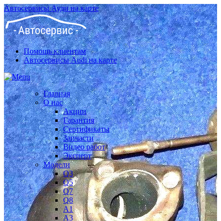
Автосервисы Ауди на карте
Помощь клиентам
Автосервисы Audi на карте
Главная
О нас
Акции
Гарантия
Сертификаты
Запчасти
Видео работ
Эксперт
Модели
Q3
Q5
Q7
Q8
A1
A3