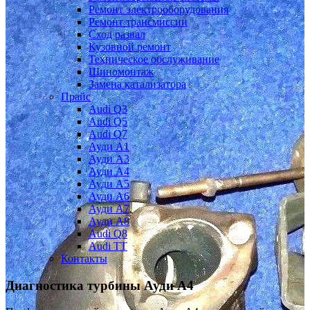
Ремонт электрооборудования
Ремонт трансмиссии
Сход развал
Кузовной ремонт
Техническое обслуживание
Шиномонтаж
Замена катализатора
Прайс
Audi Q3
Audi Q5
Audi Q7
Ауди А1
Ауди А3
Ауди А4
Ауди A5
Ауди А6
Ауди А7
Ауди A8
Audi Q8
Audi TT
Контакты
Диагностика турбины
Ауди А4