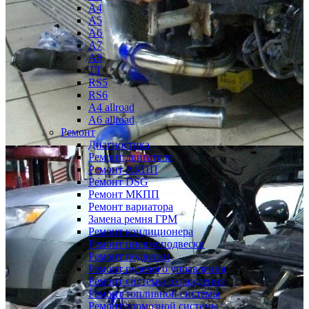
A4
A5
A6
A7
A8
TT
RS5
RS6
A4 allroad
A6 allroad
Ремонт
Диагностика
Ремонт двигателя
Ремонт АКПП
Ремонт DSG
Ремонт МКПП
Ремонт вариатора
Замена ремня ГРМ
Ремонт кондиционера
Ремонт пневмоподвески
Ремонт подвески
Ремонт рулевого управления
Ремонт системы охлаждения
Ремонт топливной системы
Ремонт тормозной системы