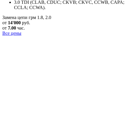
3.0 TDI (CLAB, CDUC; CKVB; CKVC, CCWB, CAPA;
CCLA; CCWA).
Замена цепи грм 1.8, 2.0
от
14'000
руб.
от
7.00
час.
Все цены