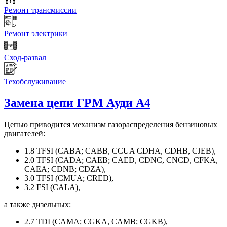
Ремонт трансмиссии
Ремонт электрики
Сход-развал
Техобслуживание
Замена цепи ГРМ
Ауди А4
Цепью приводится механизм газораспределения бензиновых
двигателей:
1.8 TFSI (CABA; CABB, CCUA CDHA, CDHB, CJEB),
2.0 TFSI (CADA; CAEB; CAED, CDNC, CNCD, CFKA,
CAEA; CDNB; CDZA),
3.0 TFSI (CMUA; CRED),
3.2 FSI (CALA),
а также дизельных:
2.7 TDI (CAMA; CGKA, CAMB; CGKB),