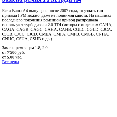
Если Ваша А4 выпущена после 2007 года, то узнать тип
привода ГРМ можно, даже не поднимая капота. На машинах
последнего поколения ременной привод распредвала
используют турбодизели 2.0 TDI (моторы с индексом CAHA,
CAGA, CAGB, CAGC, CAHA, CAHB, CGLC, CGLD, CJCA,
CJCB, CJCC, CJCD, CMEA, CMFA, CMFB, CMGB, CNHA,
CNHC, CSUA, CSUB и др.).
Замена ремня грм 1.8, 2.0
от
7'500
руб.
от
5.00
час.
Все цены