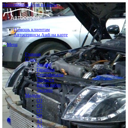
Автосервисы Ауди на карте
Помощь клиентам
Автосервисы Audi на карте
Главная
О нас
Акции
Гарантия
Сертификаты
Запчасти
Видео работ
Эксперт
Модели
Q3
Q5
Q7
Q8
A1
A3