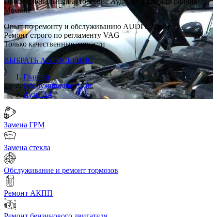
Профессиональный автосервис Ауди А4 в каждом районе
Москвы
Опыт по ремонту и обслуживанию AUDI с 2007 г
Ремонт строго по регламенту VAG
Только качественные запчасти
ВЫБРАТЬ АВТОСЕРВИС
Главная
Обслуживание Ауди
Ауди А4
Замена ГРМ
Замена стекла
Обслуживание и ремонт тормозов
Ремонт АКПП
Ремонт бензинового двигателя