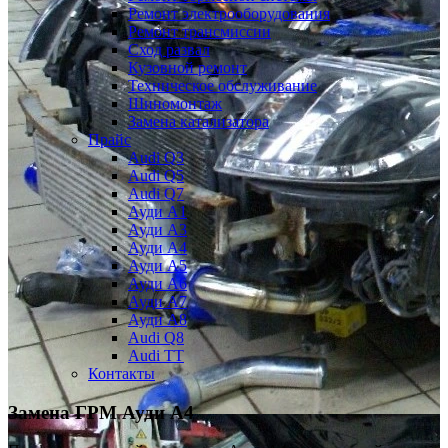
Ремонт электрооборудования
Ремонт трансмиссии
Сход развал
Кузовной ремонт
Техническое обслуживание
Шиномонтаж
Замена катализатора
Прайс
Audi Q3
Audi Q5
Audi Q7
Ауди А1
Ауди А3
Ауди А4
Ауди A5
Ауди А6
Ауди А7
Ауди A8
Audi Q8
Audi TT
Контакты
Замена ГРМ Ауди А4