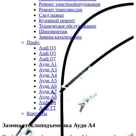
Ремонт электрооборудования
Ремонт трансмиссии
Сход развал
Кузовной ремонт
Техническое обслуживание
Шиномонтаж
Замена катализатора
Прайс
Audi Q3
Audi Q5
Audi Q7
Ауди А1
Ауди А3
Ауди А4
Ауди A5
Ауди А6
Ауди А7
Ауди A8
Audi Q8
Audi TT
Контакты
Замена стеклоподъемника
Ауди А4