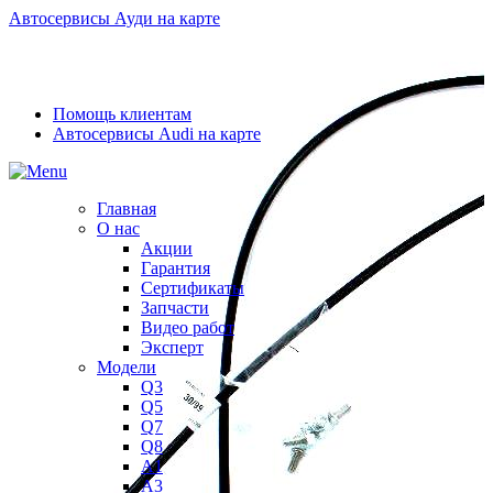
Автосервисы Ауди на карте
Помощь клиентам
Автосервисы Audi на карте
Главная
О нас
Акции
Гарантия
Сертификаты
Запчасти
Видео работ
Эксперт
Модели
Q3
Q5
Q7
Q8
A1
A3