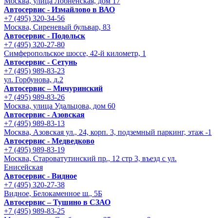
Москва, улица Лобненская, дом 17
Автосервис - Измайлово в ВАО
+7 (495) 320-34-56
Москва, Сиреневый бульвар, 83
Автосервис - Подольск
+7 (495) 320-27-80
Симферопольское шоссе, 42-й километр, 1
Автосервис - Сетунь
+7 (495) 989-83-23
ул. Горбунова, д.2
Автосервис – Мичуринский
+7 (495) 989-83-26
Москва, улица Удальцова, дом 60
Автосервис - Азовская
+7 (495) 989-83-13
Москва, Азовская ул., 24, корп. 3, подземный паркинг, этаж -1
Автосервис - Медведково
+7 (495) 989-83-19
Москва, Староватутинский пр., 12 стр 3, въезд с ул.
Енисейская
Автосервис - Видное
+7 (495) 320-27-38
Видное, Белокаменное ш., 5Б
Автосервис – Тушино в СЗАО
+7 (495) 989-83-25