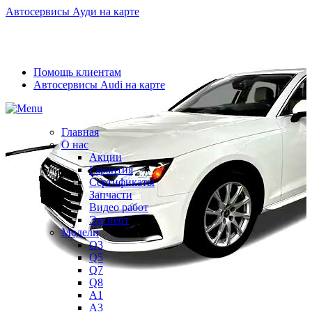
Автосервисы Ауди на карте
Помощь клиентам
Автосервисы Audi на карте
Главная
О нас
Акции
Гарантия
Сертификаты
Запчасти
Видео работ
Эксперт
Модели
Q3
Q5
Q7
Q8
A1
A3