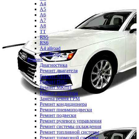
A4
A5
A6
A7
A8
TT
RS5
RS6
A4 allroad
A6 allroad
Ремонт
Диагностика
Ремонт двигателя
Ремонт АКПП
Ремонт DSG
Ремонт МКПП
Ремонт вариатора
Замена ремня ГРМ
Ремонт кондиционера
Ремонт пневмоподвески
Ремонт подвески
Ремонт рулевого управления
Ремонт системы охлаждения
Ремонт топливной системы
Ремонт тормозной системы