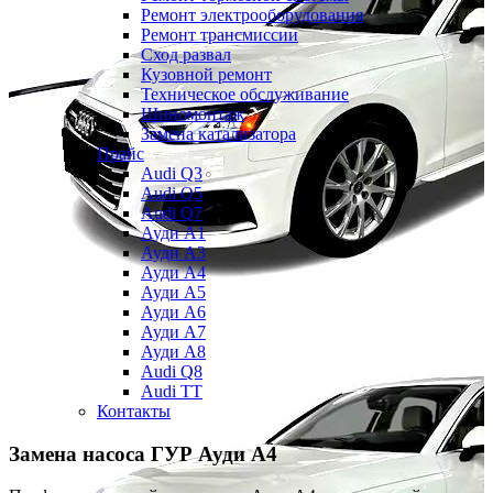
Ремонт электрооборудования
Ремонт трансмиссии
Сход развал
Кузовной ремонт
Техническое обслуживание
Шиномонтаж
Замена катализатора
Прайс
Audi Q3
Audi Q5
Audi Q7
Ауди А1
Ауди А3
Ауди А4
Ауди A5
Ауди А6
Ауди А7
Ауди A8
Audi Q8
Audi TT
Контакты
Замена насоса ГУР
Ауди А4