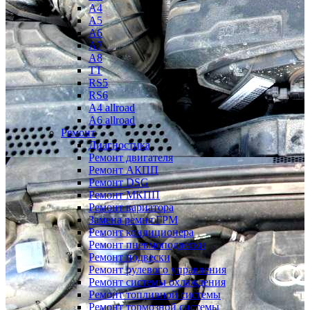
A4
A5
A6
A7
A8
TT
RS5
RS6
A4 allroad
A6 allroad
Ремонт
Диагностика
Ремонт двигателя
Ремонт АКПП
Ремонт DSG
Ремонт МКПП
Ремонт вариатора
Замена ремня ГРМ
Ремонт кондиционера
Ремонт пневмоподвески
Ремонт подвески
Ремонт рулевого управления
Ремонт системы охлаждения
Ремонт топливной системы
Ремонт тормозной системы