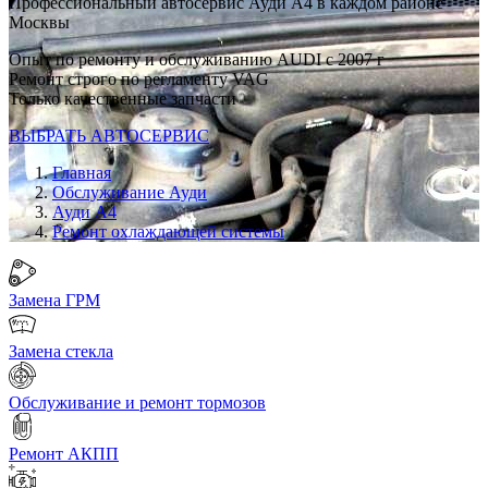
Профессиональный автосервис Ауди А4 в каждом районе
Москвы
Опыт по ремонту и обслуживанию AUDI с 2007 г
Ремонт строго по регламенту VAG
Только качественные запчасти
ВЫБРАТЬ АВТОСЕРВИС
Главная
Обслуживание Ауди
Ауди А4
Ремонт охлаждающей системы
Замена ГРМ
Замена стекла
Обслуживание и ремонт тормозов
Ремонт АКПП