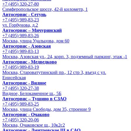
+7 (495) 320-27-80
Симферопольское шоссе, 42-й километр, 1
Автосервис - Сетунь
+7 (495) 989-83-23
ул. Горбунова, д.2
Автосервис – Мичуринский
+7 (495) 989-83-26
Москва, улица Удальцова, дом 60
Автосервис - Азовская
+7 (495) 989-83-13
Москва, Азовская ул., 24, корп. 3, подземный паркинг, этаж -1
Автосервис - Медведково
+7 (495) 989-83-19
Москва, Староватутинский пр., 12 стр 3, въезд с ул.
Енисейская
Автосервис - Видное
+7 (495) 320-27-38
Видное, Белокаменное ш., 5Б
Автосервис – Тушино в СЗАО
+7 (495) 989-83-25
Москва, улица Свободы, дом 35, строение 9
Автосервис - Очаково
+7 (495) 320-20-06
Москва, Очаковское ш., 10к2с2
Автосервис - Дмитровское Ш в САО