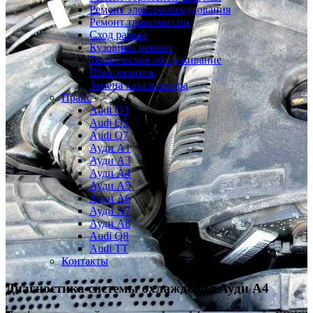
Ремонт электрооборудования
Ремонт трансмиссии
Сход развал
Кузовной ремонт
Техническое обслуживание
Шиномонтаж
Замена катализатора
Прайс
Audi Q3
Audi Q5
Audi Q7
Ауди А1
Ауди А3
Ауди А4
Ауди A5
Ауди А6
Ауди А7
Ауди A8
Audi Q8
Audi TT
Контакты
Диагностика системы охлаждения
Ауди А4