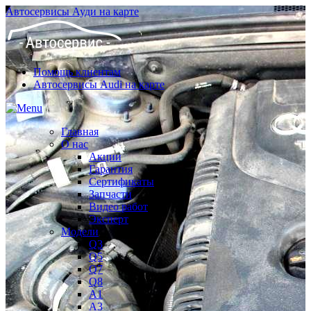
Автосервисы Ауди на карте
Помощь клиентам
Автосервисы Audi на карте
Главная
О нас
Акции
Гарантия
Сертификаты
Запчасти
Видео работ
Эксперт
Модели
Q3
Q5
Q7
Q8
A1
A3